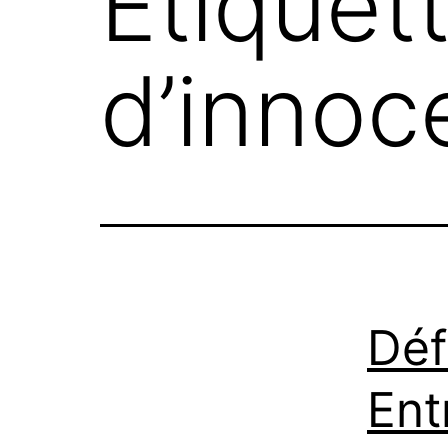
Étiquet
d’innoc
Déf
Ent