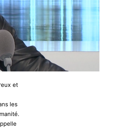
reux et
ans les
umanité.
appelle