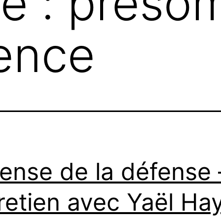
te :
présom
ence
ense de la défense 
retien avec Yaël Ha