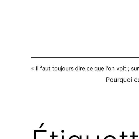
Aller
au
contenu
« Il faut toujours dire ce que l'on voit ; su
Pourquoi ce