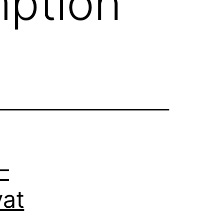
ption
–
yat