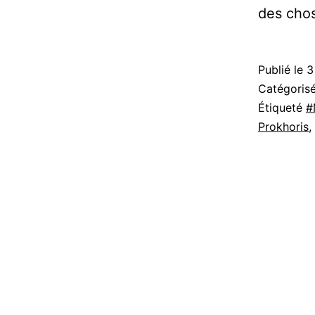
des chos
Publié le
3
Catégori
Étiqueté
#
Prokhoris
,