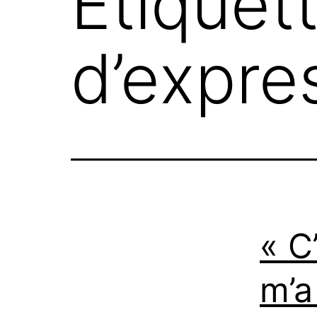
Étiquet
d’expre
« C
m’a