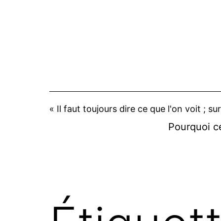
Aller
au
contenu
« Il faut toujours dire ce que l'on voit ; su
Pourquoi ce