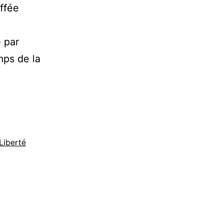
uffée
é par
mps de la
me
Liberté