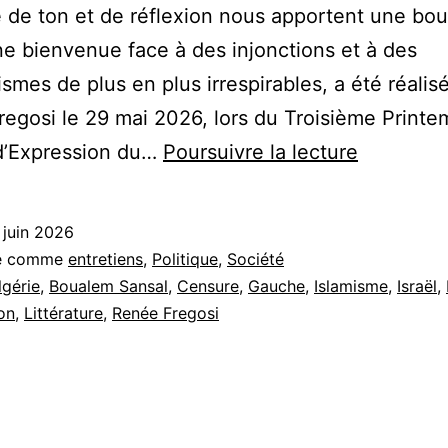
té de ton et de réflexion nous apportent une bo
e bienvenue face à des injonctions et à des
smes de plus en plus irrespirables, a été réalis
egosi le 29 mai 2026, lors du Troisième Printe
« C’est
 d’Expression du…
Poursuivre la lecture
un
bonhom
 juin 2026
qui
sé comme
entretiens
,
Politique
,
Société
m’a
lgérie
,
Boualem Sansal
,
Censure
,
Gauche
,
Islamisme
,
Israël
,
on
,
Littérature
,
Renée Fregosi
pris
en
otage »-
Entretien