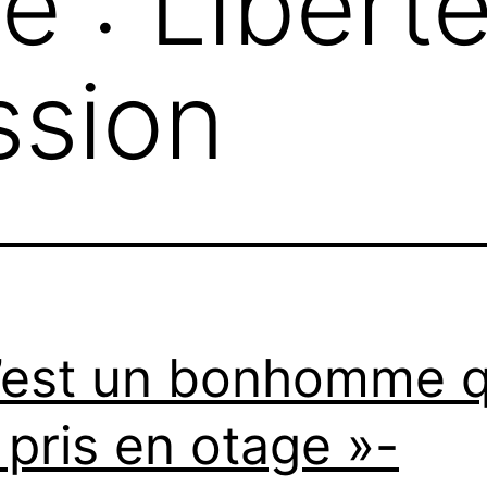
te :
Libert
ssion
’est un bonhomme q
 pris en otage »-