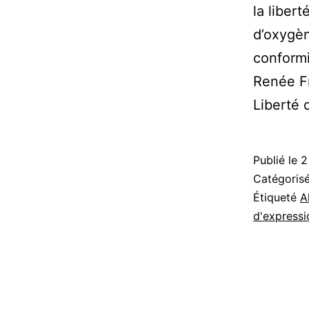
la liber
d’oxygèn
conformi
Renée Fr
Liberté
Publié le
2
Catégori
Étiqueté
A
d'expressi