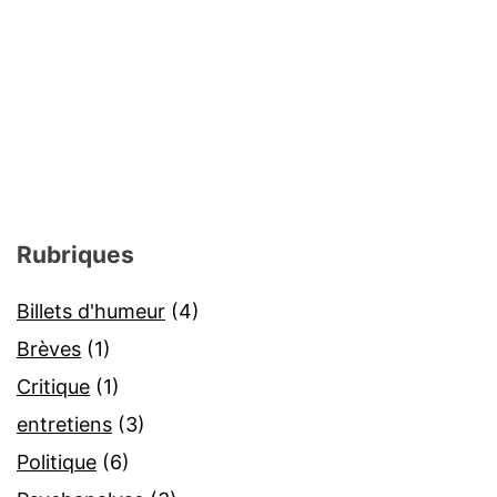
pour
notre
temps
Rubriques
Billets d'humeur
(4)
Brèves
(1)
Critique
(1)
entretiens
(3)
Politique
(6)