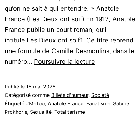
qu’on ne sait à qui entendre. » Anatole
France (Les Dieux ont soif) En 1912, Anatole
France publie un court roman, qu’il
intitule Les Dieux ont soif1. Ce titre reprend
une formule de Camille Desmoulins, dans le
En
numéro…
Poursuivre la lecture
relisant
Les
Publié le
15 mai 2026
Dieux
Catégorisé comme
Billets d'humeur
,
Société
ont
Étiqueté
#MeToo
,
Anatole France
,
Fanatisme
,
Sabine
Prokhoris
,
Sexualité
,
Totalitarisme
soif
–
Rappels