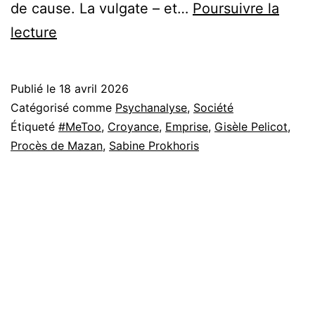
de cause. La vulgate – et…
Poursuivre la
Sous
lecture
l’emprise
de
Publié le
18 avril 2026
Gisèle
Catégorisé comme
Psychanalyse
,
Société
Pelicot
Étiqueté
#MeToo
,
Croyance
,
Emprise
,
Gisèle Pelicot
,
Procès de Mazan
,
Sabine Prokhoris